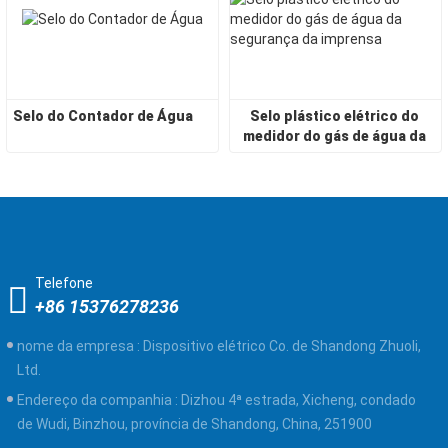
Selo do Contador de Água
Selo plástico elétrico do 
medidor do gás de água da 
segurança da imprensa
Telefone
+86 15376278236
nome da empresa :
Dispositivo elétrico Co. de Shandong Zhuoli,
Ltd.
Endereço da companhia :
Dizhou 4ª estrada, Xicheng, condado
de Wudi, Binzhou, província de Shandong, China, 251900