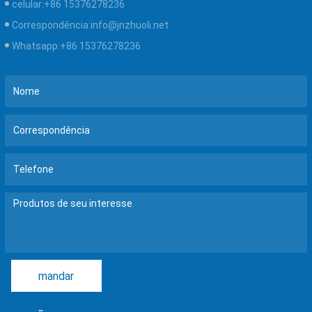
celular:
+86 15376278236
Correspondência:
info@jnzhuoli.net
Whatsapp:
+86 15376278236
mandar